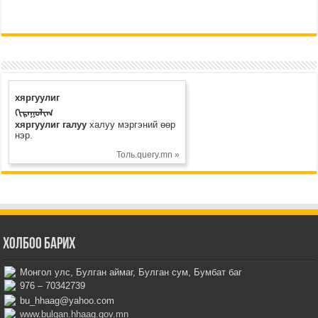
хяргуулиг
ᠬᠢᠷᠠᠭᠤᠯᠢᠭ
хяргуулиг галуу
халуу мэргэний өөр
нэр.
Толь.query.mn »
Холбоо барих
Монгол улс, Булган аймаг, Булган сум, Бумбат баг
976 – 70342739
bu_hhaag@yahoo.com
www.bulgan.hhaag.gov.mn