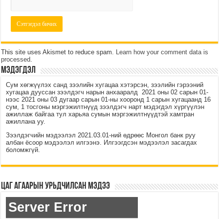
This site uses Akismet to reduce spam.
Learn how your comment data is
processed
.
МЭДЭГДЭЛ
Сум хөгжүүлэх санд зээлийн хугацаа хэтэрсэн, зээлийн гэрээний
хугацаа дууссан зээлдэгч нарын анхааралд 2021 оны 02 сарын 01-
нээс 2021 оны 03 дугаар сарын 01-ны хооронд 1 сарын хугацаанд 16
сум, 1 тосгоны мэргэжилтнүүд зээлдэгч нарт мэдэгдэл хүргүүлэн
ажиллаж байгаа тул харьяа сумын мэргэжилтнүүдтэй хамтран
ажиллана уу.
Зээлдэгчийн мэдээлэл 2021.03.01-ний өдрөөс Монгол банк руу
албан ёсоор мэдээлэл илгээнэ. Илгээгдсэн мэдээлэл засагдах
боломжгүй.
Цаг агаарын урьдчилсан мэдээ