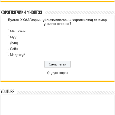
ХЭРЭГЛЭГЧИЙН ҮНЭЛГЭЭ
Булган ХХААГазрын үйл ажиллагааны хэрэгжилтэд та ямар
үнэлгээ өгөх вэ?
Маш сайн
Муу
Дунд
Сайн
Мэдэхгүй
Үр дүнг харах
YouTube