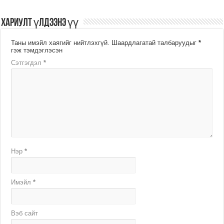
Хариулт үлдээнэ үү
Таны имэйл хаягийг нийтлэхгүй.
Шаардлагатай талбаруудыг
*
гэж тэмдэглэсэн
Сэтгэгдэл
*
Нэр
*
Имэйл
*
Вэб сайт