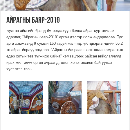
Айрагны баяр-2019
Булган аймгийн брэнд бүтээгдэхүүн болох айраг сурталчлах
өдөрлөг, “Айрагны баяр-2019” өргөн дэлгэр болж өндөрлөлөө. Тус
арга хэмжээнд 9 сумын 160 гаруй малчид, үйлдвэрлэгчдийн 55,2
тн айраг борлуулагдлаа. “Айрагны баяраас шалтгаалан амралтын
өдөр хотын төв түгжирж байна” хэмээцгээж байсан нийслэлчүүд
ирэх жил илүү өргөн хүрээнд, олон хоног зохион байгуулах
хүсэлтээ тавь