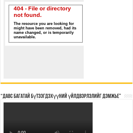
“Давс багатай бүтээгдэхүүний үйлдвэрлэлийг дэмжье”