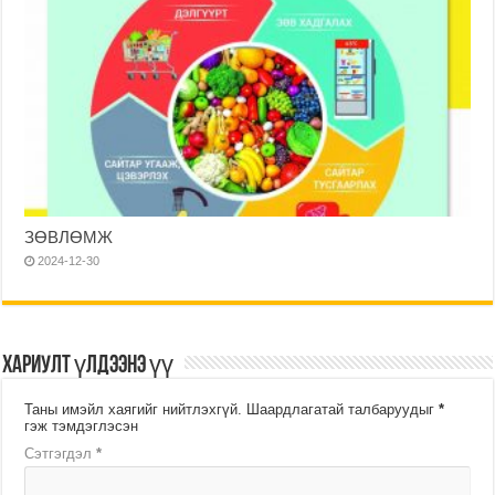
ЗӨВЛӨМЖ
2024-12-30
Хариулт үлдээнэ үү
Таны имэйл хаягийг нийтлэхгүй.
Шаардлагатай талбаруудыг
*
гэж тэмдэглэсэн
Сэтгэгдэл
*