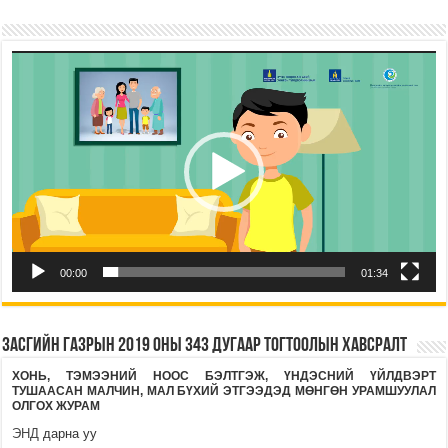
Видео
тоглуулагч
00:00
01:34
Засгийн газрын 2019 оны 343 дугаар тогтоолын хавсралт
ХОНЬ, ТЭМЭЭНИЙ НООС БЭЛТГЭЖ, ҮНДЭСНИЙ ҮЙЛДВЭРТ
ТУШААСАН МАЛЧИН, МАЛ БҮХИЙ ЭТГЭЭДЭД МӨНГӨН
УРАМШУУЛАЛ
ОЛГОХ ЖУРАМ
ЭНД
дарна уу