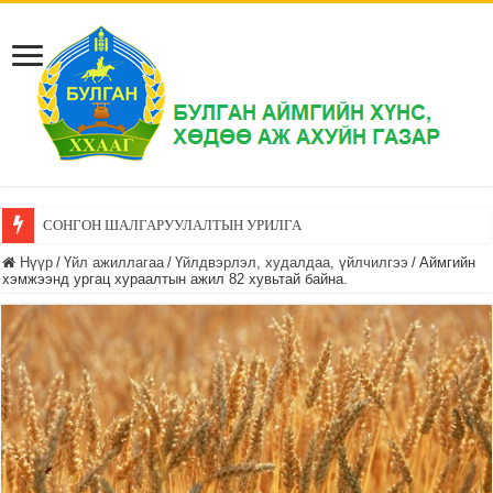
СОНГОН ШАЛГАРУУЛАЛТЫН УРИЛГА
Нүүр
/
Үйл ажиллагаа
/
Үйлдвэрлэл, худалдаа, үйлчилгээ
/
Аймгийн
хэмжээнд ургац хураалтын ажил 82 хувьтай байна.