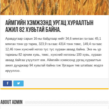
Аймгийн хэмжээнд ургац хураалтын
ажил 82 хувьтай байна.
Аравдугаар сарын 16-ны байдлаар нийт 34,6 мянган га-гаас 45,1
мянган тонн үр тариа, 323,9 га-гаас 4314 тонн төмс, 149,4 га-гаас
12,46 тонн хүнсний ногоо тус тус хураан аваад байна. Энэ нь үр
тарианы 82 орчим хувь, төмс, хүнсний ногооны 100 хувь, хураан
аваад байгаа үзүүлэлт юм. Аймгийн хэмжээнд ургац хураалтын
ажил дунджаар 94 хувьтай байна гэж Ургацын төв штабаас мэдээ
ирүүллээ.
About admin