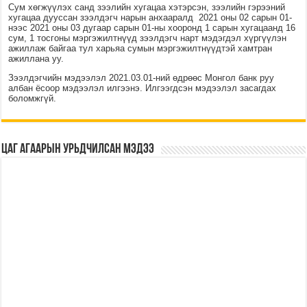
Сум хөгжүүлэх санд зээлийн хугацаа хэтэрсэн, зээлийн гэрээний
хугацаа дууссан зээлдэгч нарын анхааралд 2021 оны 02 сарын 01-
нээс 2021 оны 03 дугаар сарын 01-ны хооронд 1 сарын хугацаанд 16
сум, 1 тосгоны мэргэжилтнүүд зээлдэгч нарт мэдэгдэл хүргүүлэн
ажиллаж байгаа тул харьяа сумын мэргэжилтнүүдтэй хамтран
ажиллана уу.
Зээлдэгчийн мэдээлэл 2021.03.01-ний өдрөөс Монгол банк руу
албан ёсоор мэдээлэл илгээнэ. Илгээгдсэн мэдээлэл засагдах
боломжгүй.
Цаг агаарын урьдчилсан мэдээ