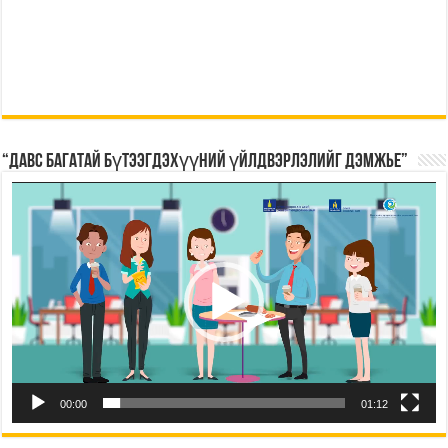
“Давс багатай бүтээгдэхүүний үйлдвэрлэлийг дэмжье”
Видео
тоглуулагч
00:00
01:12