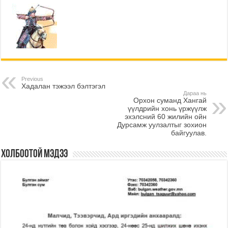
Previous
Хадалан тэжээл бэлтэгэл
Дараа нь
Орхон суманд Хангай
үүлдрийн хонь үржүүлж
эхэлсний 60 жилийн ойн
Дурсамж уулзалтыг зохион
байгуулав.
Холбоотой мэдээ