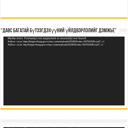
“Давс багатай бүтээгдэхүүний үйлдвэрлэлийг дэмжье”
Видео
Media error: Format(s) not supported or source(s) not found
Файлыг татах: https://bulgan.hhaag.gov.mn/wp-content/uploads/2019/03/video-1547541538.mp4?_=1
тоглуулагч
Файлыг татах: http://bulgan.hhaag.gov.mn/wp-content/uploads/2019/03/video-1547541538.mp4?_=1