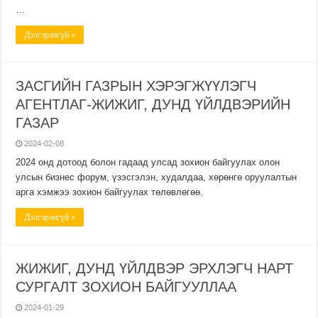
…
Дэлгэрэнгүй »
ЗАСГИЙН ГАЗРЫН ХЭРЭГЖҮҮЛЭГЧ
АГЕНТЛАГ-ЖИЖИГ, ДУНД ҮЙЛДВЭРИЙН
ГАЗАР
2024-02-08
2024 онд дотоод болон гадаад улсад зохион байгуулах олон
улсын бизнес форум, үзэсгэлэн, худалдаа, хөрөнгө оруулалтын
арга хэмжээ зохион байгуулах төлөвлөгөө.
Дэлгэрэнгүй »
ЖИЖИГ, ДУНД ҮЙЛДВЭР ЭРХЛЭГЧ НАРТ
СУРГАЛТ ЗОХИОН БАЙГУУЛЛАА
2024-01-29