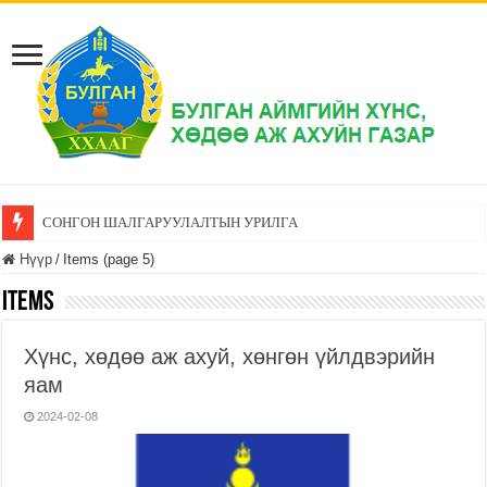
СОНГОН ШАЛГАРУУЛАЛТЫН УРИЛГА
Нүүр
/
Items (page 5)
Items
Хүнс, хөдөө аж ахуй, хөнгөн үйлдвэрийн
яам
2024-02-08