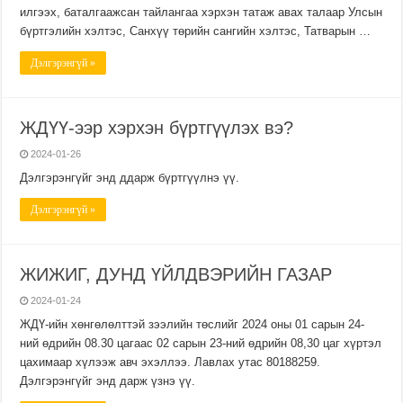
илгээх, баталгаажсан тайлангаа хэрхэн татаж авах талаар Улсын
бүртгэлийн хэлтэс, Санхүү төрийн сангийн хэлтэс, Татварын …
Дэлгэрэнгүй »
ЖДҮҮ-ээр хэрхэн бүртгүүлэх вэ?
2024-01-26
Дэлгэрэнгүйг энд ддарж бүртгүүлнэ үү.
Дэлгэрэнгүй »
ЖИЖИГ, ДУНД ҮЙЛДВЭРИЙН ГАЗАР
2024-01-24
ЖДҮ-ийн хөнгөлөлттэй зээлийн төслийг 2024 оны 01 сарын 24-
ний өдрийн 08.30 цагаас 02 сарын 23-ний өдрийн 08,30 цаг хүртэл
цахимаар хүлээж авч эхэллээ. Лавлах утас 80188259.
Дэлгэрэнгүйг энд дарж үзнэ үү.