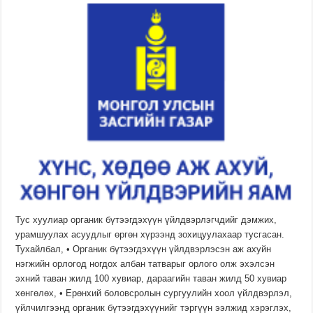
Тус хуулиар органик бүтээгдэхүүн үйлдвэрлэгчдийг дэмжих,
урамшуулах асуудлыг өргөн хүрээнд зохицуулахаар тусгасан.
Тухайлбал, • Органик бүтээгдэхүүн үйлдвэрлэсэн аж ахуйн
нэгжийн орлогод ногдох албан татварыг орлого олж эхэлсэн
эхний таван жилд 100 хувиар, дараагийн таван жилд 50 хувиар
хөнгөлөх, • Ерөнхий боловсролын сургуулийн хоол үйлдвэрлэл,
үйлчилгээнд органик бүтээгдэхүүнийг тэргүүн ээлжид хэрэглэх,