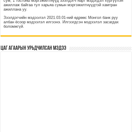
сум, 1 тосгоны мэргэжилтнүүд зээлдэгч нарт мэдэгдэл хүргүүлэн
ажиллаж байгаа тул харьяа сумын мэргэжилтнүүдтэй хамтран
ажиллана уу.
Зээлдэгчийн мэдээлэл 2021.03.01-ний өдрөөс Монгол банк руу
албан ёсоор мэдээлэл илгээнэ. Илгээгдсэн мэдээлэл засагдах
боломжгүй.
Цаг агаарын урьдчилсан мэдээ