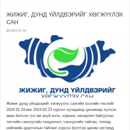
ЖИЖИГ, ДУНД ҮЙЛДВЭРИЙГ ХӨГЖҮҮЛЭХ
САН
2024-01-26
Жижиг дунд үйлдвэрийг хөгжүүлэх сангийн зээлийн төслийг
2024.01.24-өөс 2024.02.23 хүртэл хугацаанд цахимаар хүлээн
авах болсон тул аж ахуй нэгж, хоршоо, нөхөрлөл байгуулах,
төслийн санхүүгийн тооцоолол, санхүүгийн тайлан, татвар,
нийгмийн даатгалын тайланг хэрхэн бэлтгэж цахим системд