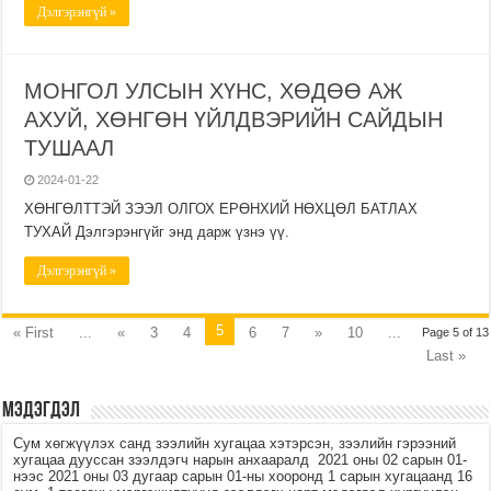
Дэлгэрэнгүй »
МОНГОЛ УЛСЫН ХҮНС, ХӨДӨӨ АЖ
АХУЙ, ХӨНГӨН ҮЙЛДВЭРИЙН САЙДЫН
ТУШААЛ
2024-01-22
ХӨНГӨЛТТЭЙ ЗЭЭЛ ОЛГОХ ЕРӨНХИЙ НӨХЦӨЛ БАТЛАХ
ТУХАЙ Дэлгэрэнгүйг энд дарж үзнэ үү.
Дэлгэрэнгүй »
5
« First
...
«
3
4
6
7
»
10
...
Page 5 of 13
Last »
МЭДЭГДЭЛ
Сум хөгжүүлэх санд зээлийн хугацаа хэтэрсэн, зээлийн гэрээний
хугацаа дууссан зээлдэгч нарын анхааралд 2021 оны 02 сарын 01-
нээс 2021 оны 03 дугаар сарын 01-ны хооронд 1 сарын хугацаанд 16