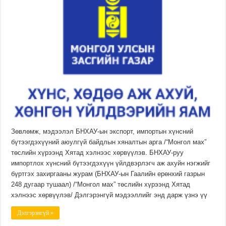
Зөвлөмж, мэдээлэл БНХАУ-ын экспорт, импортын хүнсний
бүтээгдэхүүний аюулгүй байдлын хяналтын арга /“Монгол мах”
төслийн хүрээнд Хятад хэлнээс хөрвүүлэв. БНХАУ-руу
импортлох хүнсний бүтээгдэхүүн үйлдвэрлэгч аж ахуйн нэгжийг
бүртгэх захиргааны журам (БНХАУ-ын Гаалийн ерөнхий газрын
248 дугаар тушаал) /“Монгол мах” төслийн хүрээнд Хятад
хэлнээс хөрвүүлэв/ Дэлгэрэнгүй мэдээллийг энд дарж үзнэ үү
Дэлгэрэнгүй »