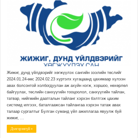
Жижиг, дунд үйлдвэрийг хөгжүүлэх сангийн зээлийн төслийг
2024.01.24-өөс 2024.02.23 хүртэлх хугацаанд цахимаар хүлээн
авах болсонтой холбогдуулан аж ахуйн нэгж, хоршоо, нөхөрлөл
байгуулах, төслийн санхүүгийн тооцоолол, санхүүгийн тайлан,
татвар, нийгмийн даатгалын тайланг хэрхэн бэлтгэж цахим
системд илгээх, баталгаажсан тайлангаа хэрхэн татаж авах
талаар сургалтыг Булган суманд үйл ажиллагаа явуулж буй
жижиг, …
Дэлгэрэнгүй »