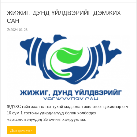
ЖИЖИГ, ДУНД ҮЙЛДВЭРИЙГ ДЭМЖИХ
САН
2024-01-26
ЖДҮХС-гийн зээл олгох тухай мэдээлэл зөвлөгөөг цахимаар өгч
16 сум 1 тосгоны удирдлагууд болон холбогдох
мэргэжилтэнүүдэд 26 хүнийг хамрууллаа.
Дэлгэрэнгүй »