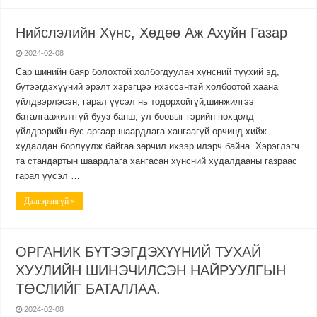
Нийслэлийн Хүнс, Хөдөө Аж Ахуйн Газар
2024-02-08
Сар шинийн баяр болохтой холбогдуулан хүнсний түүхий эд,
бүтээгдэхүүний эрэлт хэрэгцээ ихэссэнтэй холбоотой хаана
үйлдвэрлэсэн, гарал үүсэл нь тодорхойгүй,шинжилгээ
баталгаажилтгүй бууз банш, ул боовыг гэрийн нөхцөлд
үйлдвэрийн бус аргаар шаардлага хангаагүй орчинд хийж
худалдан борлуулж байгаа зөрчил ихээр илэрч байна. Хэрэглэгч
та стандартын шаардлага хангасан хүнсний худалдааны газраас
гарал үүсэл …
Дэлгэрэнгүй »
ОРГАНИК БҮТЭЭГДЭХҮҮНИЙ ТУХАЙ
ХУУЛИЙН ШИНЭЧИЛСЭН НАЙРУУЛГЫН
ТӨСЛИЙГ БАТАЛЛАА.
2024-02-08