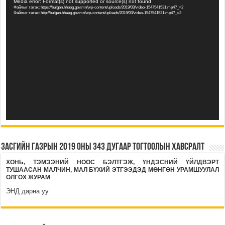
Видео
Media error: Format(s) not supported or source(s) not found
Файлыг татах: https://bulgan.hhaag.gov.mn/wp-content/uploads/2019/03/video-1547541531.mp4?_=2
тоглуулагч
Файлыг татах: http://bulgan.hhaag.gov.mn/wp-content/uploads/2019/03/video-1547541531.mp4?_=2
Засгийн газрын 2019 оны 343 дугаар тогтоолын хавсралт
ХОНЬ, ТЭМЭЭНИЙ НООС БЭЛТГЭЖ, ҮНДЭСНИЙ ҮЙЛДВЭРТ
ТУШААСАН МАЛЧИН, МАЛ БҮХИЙ ЭТГЭЭДЭД МӨНГӨН
УРАМШУУЛАЛ
ОЛГОХ ЖУРАМ
ЭНД
дарна уу